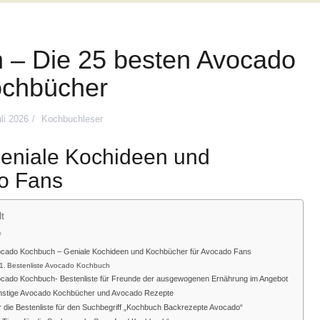
 – Die 25 besten Avocado
chbücher
uli 2026
Kochbuchleser
eniale Kochideen und
o Fans
lt
cado Kochbuch – Geniale Kochideen und Kochbücher für Avocado Fans
Bestenliste Avocado Kochbuch
cado Kochbuch- Bestenliste für Freunde der ausgewogenen Ernährung im Angebot
stige Avocado Kochbücher und Avocado Rezepte
r die Bestenliste für den Suchbegriff „Kochbuch Backrezepte Avocado“