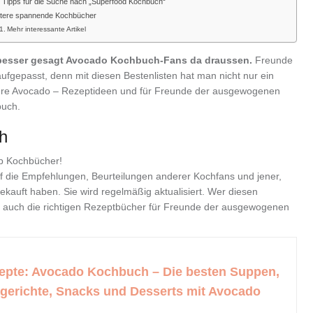
 Tipps für die Suche nach „Superfood Kochbuch“
tere spannende Kochbücher
Mehr interessante Artikel
s, besser gesagt Avocado Kochbuch-Fans da draussen.
Freunde
gepasst, denn mit diesen Bestenlisten hat man nicht nur ein
ere Avocado – Rezeptideen und für Freunde der ausgewogenen
buch.
h
p Kochbücher!
uf die Empfehlungen, Beurteilungen anderer Kochfans und jener,
kauft haben. Sie wird regelmäßig aktualisiert. Wer diesen
s auch die richtigen Rezeptbücher für Freunde der ausgewogenen
epte: Avocado Kochbuch – Die besten Suppen,
tgerichte, Snacks und Desserts mit Avocado