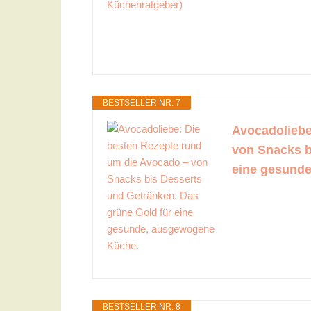
BESTSELLER NR. 7
Avocadoliebe
von Snacks b
eine gesund
BESTSELLER NR. 8