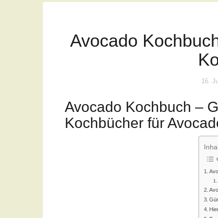
Avocado Kochbuch
Ko
16. J
Avocado Kochbuch – G
Kochbücher für Avocad
Inha
Avo
Avo
Gün
Hie