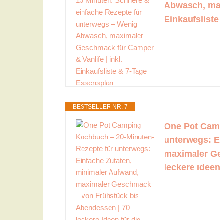
Abwasch, max
Einkaufslist
BESTSELLER NR. 7
One Pot Camp
unterwegs: E
maximaler Ge
leckere Idee