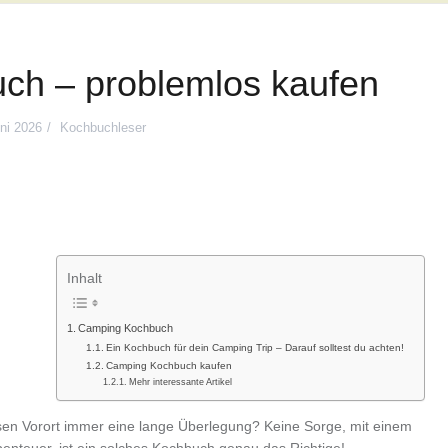
ch – problemlos kaufen
ni 2026
Kochbuchleser
Inhalt
Camping Kochbuch
Ein Kochbuch für dein Camping Trip – Darauf solltest du achten!
Camping Kochbuch kaufen
Mehr interessante Artikel
sen Vorort immer eine lange Überlegung? Keine Sorge, mit einem
nteuer, ist ein solches Kochbuch genau das Richtige!