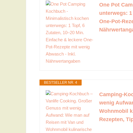
One Pot Camp
unterwegs: 1 
One-Pot-Reze
Nährwertang
BESTSELLER NR. 4
Camping-Koch
wenig Aufwan
Wohnmobil kul
Rezepten, Ti