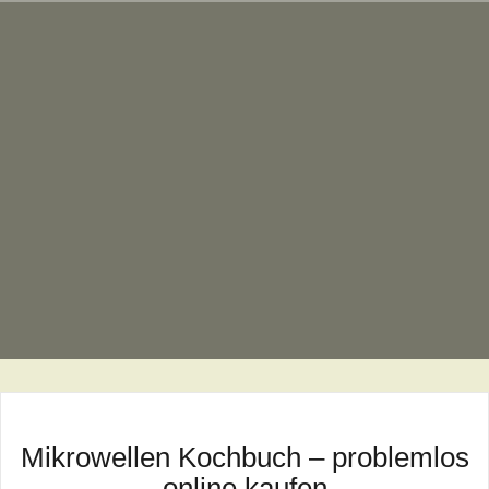
Zum
Inhalt
springen
Mikrowellen Kochbuch – problemlos
online kaufen