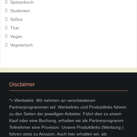
Spitzenkoch
Studenten
Süßes
Thai
Vegan
Vegetarisch
Disclaimer
*= Werbelink. Wir nehmen an verschiedenen
Partnerprogrammen teil. Werbelinks und Produktlinks führen
zu den Seiten der jeweiligen Anbieter. Führt dies zu einem
Kauf oder eine Buchung, erhalten wir als Partnerprogramm
Teilnehmer eine Provision. Unsere Produktlinks (Werbung )
führen stets zu Amazon. Auch hier erhalten wir, als