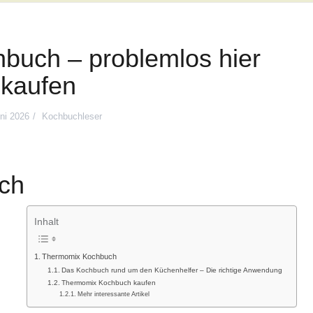
buch – problemlos hier
kaufen
ni 2026
Kochbuchleser
ch
Inhalt
Thermomix Kochbuch
Das Kochbuch rund um den Küchenhelfer – Die richtige Anwendung
Thermomix Kochbuch kaufen
Mehr interessante Artikel