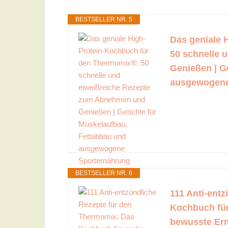
BESTSELLER NR. 5
Das geniale 
50 schnelle 
Genießen | G
ausgewogene
BESTSELLER NR. 6
111 Anti-ent
Kochbuch für
bewusste Er