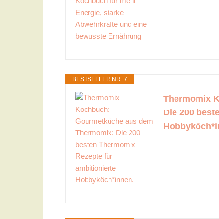
BESTSELLER NR. 7
Thermomix K
Die 200 best
Hobbyköch*i