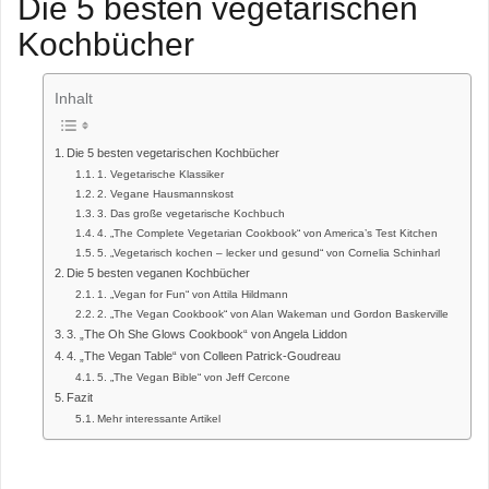
Die 5 besten vegetarischen
Kochbücher
Inhalt
Die 5 besten vegetarischen Kochbücher
1. Vegetarische Klassiker
2. Vegane Hausmannskost
3. Das große vegetarische Kochbuch
4. „The Complete Vegetarian Cookbook“ von America’s Test Kitchen
5. „Vegetarisch kochen – lecker und gesund“ von Cornelia Schinharl
Die 5 besten veganen Kochbücher
1. „Vegan for Fun“ von Attila Hildmann
2. „The Vegan Cookbook“ von Alan Wakeman und Gordon Baskerville
3. „The Oh She Glows Cookbook“ von Angela Liddon
4. „The Vegan Table“ von Colleen Patrick-Goudreau
5. „The Vegan Bible“ von Jeff Cercone
Fazit
Mehr interessante Artikel